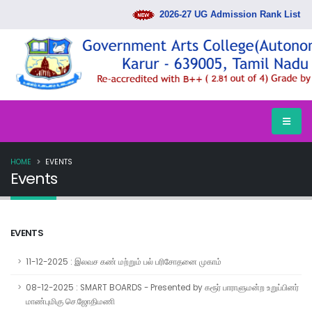
2026-27 UG Admission Rank List Rele
HOME
EVENTS
Events
EVENTS
11-12-2025 : இலவச கண் மற்றும் பல் பரிசோதனை முகாம்
08-12-2025 : SMART BOARDS - Presented by கரூர் பாராளுமன்ற உறுப்பினர்
மாண்புமிகு செ.ஜோதிமணி