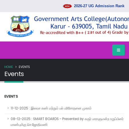
2026-27 UG Admission Rank List 
HOME
EVENTS
Events
EVENTS
11-12-2025 : இலவச கண் மற்றும் பல் பரிசோதனை முகாம்
08-12-2025 : SMART BOARDS - Presented by கரூர் பாராளுமன்ற உறுப்பினர்
மாண்புமிகு செ.ஜோதிமணி