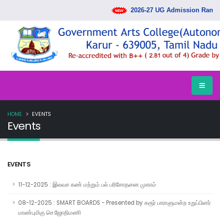
2026-27 UG Admission Rank Lis
HOME
EVENTS
Events
EVENTS
11-12-2025 : இலவச கண் மற்றும் பல் பரிசோதனை முகாம்
08-12-2025 : SMART BOARDS - Presented by கரூர் பாராளுமன்ற உறுப்பினர்
மாண்புமிகு செ.ஜோதிமணி