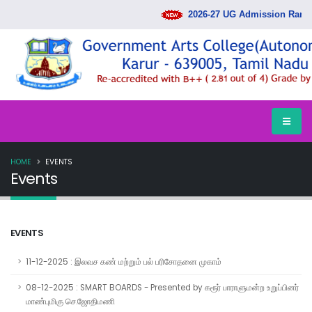
2026-27 UG Admission Rank Lis
HOME
EVENTS
Events
EVENTS
11-12-2025 : இலவச கண் மற்றும் பல் பரிசோதனை முகாம்
08-12-2025 : SMART BOARDS - Presented by கரூர் பாராளுமன்ற உறுப்பினர்
மாண்புமிகு செ.ஜோதிமணி