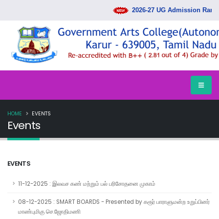
2026-27 UG Admission Rank Lis
HOME
EVENTS
Events
EVENTS
11-12-2025 : இலவச கண் மற்றும் பல் பரிசோதனை முகாம்
08-12-2025 : SMART BOARDS - Presented by கரூர் பாராளுமன்ற உறுப்பினர்
மாண்புமிகு செ.ஜோதிமணி