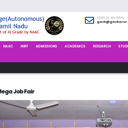
SEND US AN EMAIL
gack@gackarur.
NAAC
NIRF
ADMISSIONS
ACADEMICS
RESEARCH
STUDE
ega Job Fair