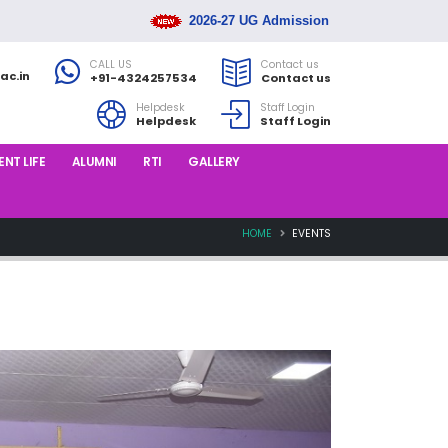
2026-27 UG Admission Rank List Released
CALL US
Contact us
ac.in
+91-4324257534
Contact us
Helpdesk
Staff Login
Helpdesk
Staff Login
NT LIFE
ALUMNI
RTI
GALLERY
HOME
EVENTS