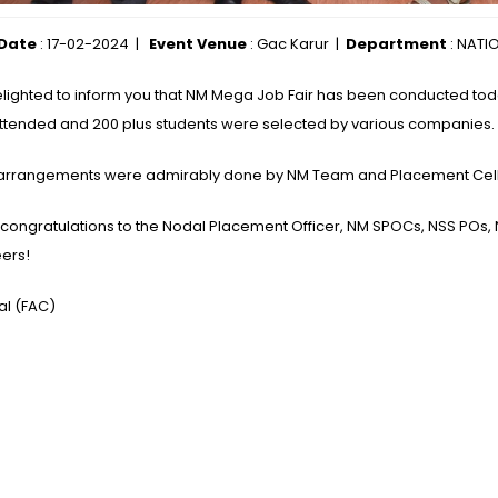
 Date
: 17-02-2024 |
Event Venue
: Gac Karur |
Department
: NATI
elighted to inform you that NM Mega Job Fair has been conducted today
ttended and 200 plus students were selected by various companies.
e arrangements were admirably done by NM Team and Placement Cell 
 congratulations to the Nodal Placement Officer, NM SPOCs, NSS POs, 
eers!
al (FAC)