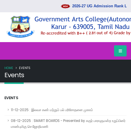
2026-27 UG Admission Rank List Re
HOME
EVENTS
Events
EVENTS
11-12-2025 : இலவச கண் மற்றும் பல் பரிசோதனை முகாம்
08-12-2025 : SMART BOARDS - Presented by கரூர் பாராளுமன்ற உறுப்பினர்
மாண்புமிகு செ.ஜோதிமணி