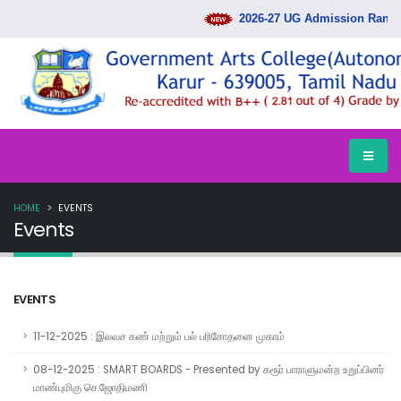
2026-27 UG Admission Rank Lis
HOME
EVENTS
Events
EVENTS
11-12-2025 : இலவச கண் மற்றும் பல் பரிசோதனை முகாம்
08-12-2025 : SMART BOARDS - Presented by கரூர் பாராளுமன்ற உறுப்பினர்
மாண்புமிகு செ.ஜோதிமணி