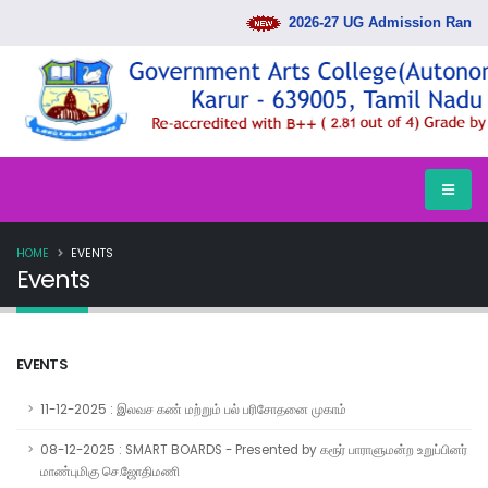
2026-27 UG Admission Rank Lis
HOME
EVENTS
Events
EVENTS
11-12-2025 : இலவச கண் மற்றும் பல் பரிசோதனை முகாம்
08-12-2025 : SMART BOARDS - Presented by கரூர் பாராளுமன்ற உறுப்பினர்
மாண்புமிகு செ.ஜோதிமணி