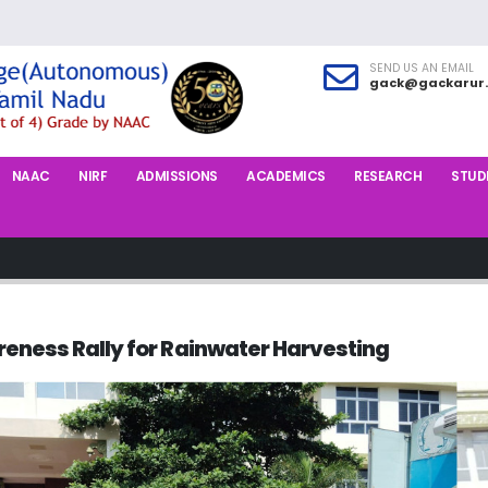
SEND US AN EMAIL
gack@gackarur.
NAAC
NIRF
ADMISSIONS
ACADEMICS
RESEARCH
STUDE
eness Rally for Rainwater Harvesting