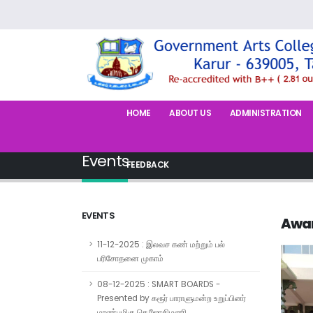
HOME
ABOUT US
ADMINISTRATION
Events
FEEDBACK
EVENTS
Awar
11-12-2025 : இலவச கண் மற்றும் பல்
பரிசோதனை முகாம்
08-12-2025 : SMART BOARDS -
Presented by கரூர் பாராளுமன்ற உறுப்பினர்
மாண்புமிகு செ.ஜோதிமணி