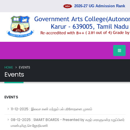
2026-27 UG Admission Rank List
HOME
EVENTS
Events
EVENTS
11-12-2025 : இலவச கண் மற்றும் பல் பரிசோதனை முகாம்
08-12-2025 : SMART BOARDS - Presented by கரூர் பாராளுமன்ற உறுப்பினர்
மாண்புமிகு செ.ஜோதிமணி