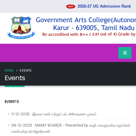
2026-27 UG Admission Rank List 
HOME
EVENTS
Events
EVENTS
11-12-2025 : இலவச கண் மற்றும் பல் பரிசோதனை முகாம்
08-12-2025 : SMART BOARDS - Presented by கரூர் பாராளுமன்ற உறுப்பினர்
மாண்புமிகு செ.ஜோதிமணி