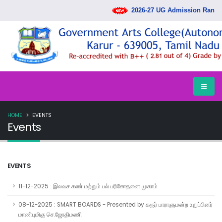
2026-27 UG Admission Rank Lis
HOME
EVENTS
Events
EVENTS
11-12-2025 : இலவச கண் மற்றும் பல் பரிசோதனை முகாம்
08-12-2025 : SMART BOARDS - Presented by கரூர் பாராளுமன்ற உறுப்பினர்
மாண்புமிகு செ.ஜோதிமணி