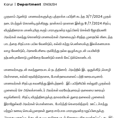
Karur |
Department
: ENGLISH
முதலாம் ஆண்டு மாணவர்களுக்கு புத்தாக்க பயிற்சி கடந்த 3/7 /2024 முதல்
நடைபெற்றுக் கொண்டிருக்கிறது. நான்காம் நாளான இன்று 8 /7 /2024 சிறப்பு
விருந்தினராக மாண்புமிகு கரூர் பாராளுமன்ற உறுப்பினர் செல்வி ஜோதிமணி
அவர்கள் கலந்து கொண்டு மாணவர்கள் அனைவரும் சிறந்த முறையில் கிடைத்த
பாடத்தை சிறப்பாக பயில வேண்டும், கல்வி கற்று பெண்மைக்கு இலக்கணமாக
வாழ வேண்டும், அலைபேசியை தவிர்த்து நல்ல ஒழுக்கமுடன் பயமின்றி
நற்பண்புகளோடு முன்னேற வேண்டும் எனக் கேட்டுக்கொண்டார்.
மாணவர்களுடன் கலந்துரையாடல் நடத்தினார். அவற்றில் இட ஒதுக்கீடு ,மொழி
பிரச்சனை, கல்வி உதவித்தொகை, போன்றவைகளைப் பற்றி உரையாடினார்.
மாணவர்கள் சிறப்புற கவனித்து இன்புற்றனர் . இப் பயிற்சியில் கல்லூரி முதல்வர்
முனைவர் செ அலெக்சாண்டர் அவர்கள் வரவேற்புரையும் தலைமை உரையும்
வழங்கினார். சிறப்பு விருந்தினருக்கு தாவரவியல் துறை தலைவர் முனைவர்
இராஜேஸ்வரி அவர்கள் பொன்னாடை போர்த்தி கௌரவித்தார். ஊட்டச்சத்து
மற்றும் உணவு செயல்முறைகள் துறை சார்பாக பாராளுமன்ற உறுப்பினருக்கு
அவரது புகைப்படத்துடன் கூடிய கவிதை மடல் நினைவு பரிசு வழங்கப்பட்டது . இப்