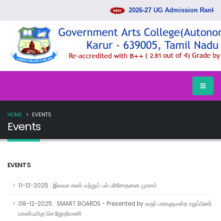
2026-27 UG Admission Rank List
HOME
EVENTS
Events
EVENTS
11-12-2025 : இலவச கண் மற்றும் பல் பரிசோதனை முகாம்
08-12-2025 : SMART BOARDS - Presented by கரூர் பாராளுமன்ற உறுப்பினர்
மாண்புமிகு செ.ஜோதிமணி