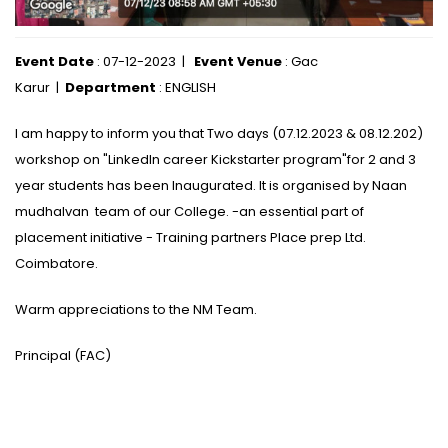
Event Date
: 07-12-2023 |
Event Venue
: Gac
Karur |
Department
: ENGLISH
I am happy to inform you that Two days (07.12.2023 & 08.12.202)
workshop on "LinkedIn career Kickstarter program"for 2 and 3
year students has been Inaugurated. It is organised by Naan
mudhalvan team of our College. -an essential part of
placement initiative - Training partners Place prep Ltd.
Coimbatore.
Warm appreciations to the NM Team.
Principal (FAC)