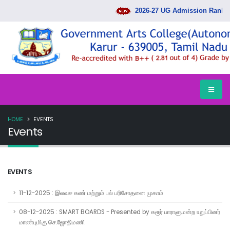
2026-27 UG Admission Rank List
HOME
EVENTS
Events
EVENTS
11-12-2025 : இலவச கண் மற்றும் பல் பரிசோதனை முகாம்
08-12-2025 : SMART BOARDS - Presented by கரூர் பாராளுமன்ற உறுப்பினர்
மாண்புமிகு செ.ஜோதிமணி