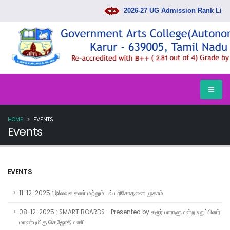
2026-27 UG Admission Rank List Re
HOME
EVENTS
Events
EVENTS
11-12-2025 : இலவச கண் மற்றும் பல் பரிசோதனை முகாம்
08-12-2025 : SMART BOARDS - Presented by கரூர் பாராளுமன்ற உறுப்பினர்
மாண்புமிகு செ.ஜோதிமணி