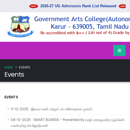
2026-27 UG Admission Rank List Released
COU
HOME
EVENTS
Events
EVENTS
11-12-2025 : இலவச கண் மற்றும் பல் பரிசோதனை முகாம்
08-12-2025 : SMART BOARDS - Presented by கரூர் பாராளுமன்ற உறுப்பினர்
மாண்புமிகு செ.ஜோதிமணி