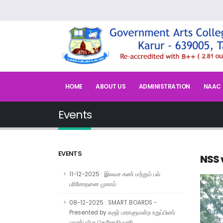
HOME
ABOUT US
ADMINISTRATION
NAAC
Events
EVENTS
NSS 
11-12-2025 : இலவச கண் மற்றும் பல்
பரிசோதனை முகாம்
08-12-2025 : SMART BOARDS -
Presented by கரூர் பாராளுமன்ற உறுப்பினர்
மாண்புமிகு செ.ஜோதிமணி