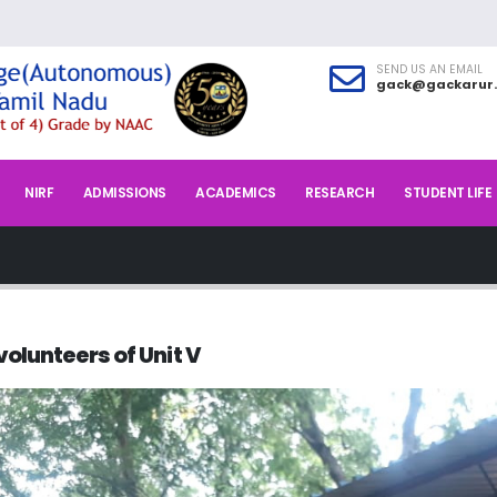
SEND US AN EMAIL
gack@gackarur.
NIRF
ADMISSIONS
ACADEMICS
RESEARCH
STUDENT LIFE
volunteers of Unit V