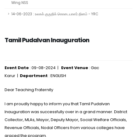
Wing NSS
14-06-2023 : உலகக் குருதிக் கொடையாளர் தினம் - YRC
Tamil Pudalvan Inauguration
Event Date
: 09-08-2024 |
Event Venue
: Gac
Karur |
Department
: ENGLISH
Dear Teaching Fraternity
I am proudly happy to inform you that Tamil Pudalvan
Inauguration was successfully over in a grand manner. District
Collector, MLAs, Mayor, Deputy Mayor, Social Welfare Officials,
Revenue Officials, Nodal Officers from various colleges have
graced the program.